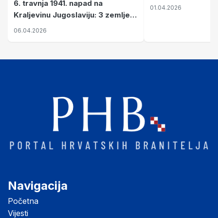
6. travnja 1941. napad na
01.04.2026
Kraljevinu Jugoslaviju: 3 zemlje
nastale njenim raspadom
06.04.2026
Navigacija
Početna
Vijesti