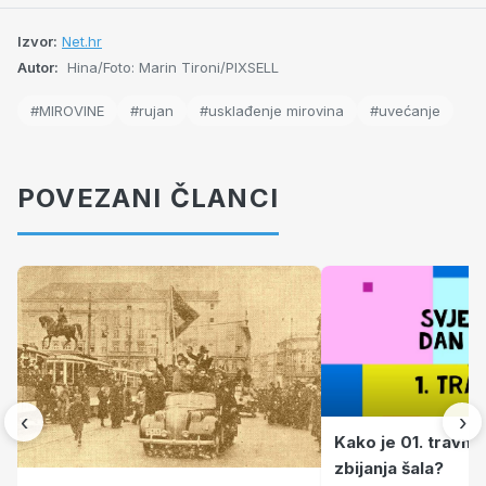
Izvor:
Net.hr
Autor:
Hina/Foto: Marin Tironi/PIXSELL
#MIROVINE
#rujan
#usklađenje mirovina
#uvećanje
POVEZANI ČLANCI
‹
›
Kako je 01. travnj
zbijanja šala?