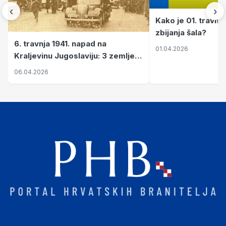
‹
›
Kako je 01. travnj
zbijanja šala?
6. travnja 1941. napad na
01.04.2026
Kraljevinu Jugoslaviju: 3 zemlje
nastale njenim raspadom
06.04.2026