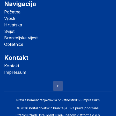
Navigacija
Početna
Vijesti
Hrvatska
Svijet
Braniteljske vijesti
Obljetnice
Kontakt
Kontakt
Impressum
F
Pravila komentiranja
Pravila privatnosti
GDPR
Impressum
© 2026 Portal hrvatskih branitelja. Sva prava pridržana.
Stranicu izradili
Intelligent User-Friendly Platforms d.o.o.