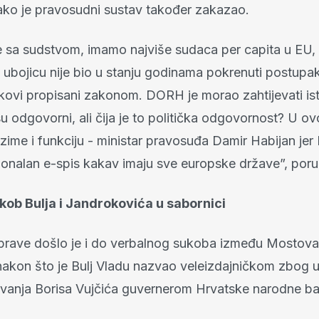
ako je pravosudni sustav također zakazao.
 je sa sudstvom, imamo najviše sudaca per capita u EU,
 ubojicu nije bio u stanju godinama pokrenuti postupak
rokovi propisani zakonom. DORH je morao zahtijevati is
su odgovorni, ali čija je to politička odgovornost? U o
zime i funkciju - ministar pravosuđa Damir Habijan jer
onalan e-spis kakav imaju sve europske države”, poruč
kob Bulja i Jandrokovića u sabornici
prave došlo je i do verbalnog sukoba između Mostova 
 nakon što je Bulj Vladu nazvao veleizdajničkom zbog 
vanja Borisa Vujčića guvernerom Hrvatske narodne ba