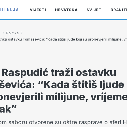
VIJESTI
HRVATSKA
SVIJET
BRANIT
›
›
Politika
raži ostavku Tomaševića: “Kada štitiš ljude koji su pronevjerili milijune, v
 Raspudić traži ostavku
evića: “Kada štitiš ljude 
nevjerili milijune, vrijeme
ak”
om saboru otvorene su oštre rasprave o aferi 