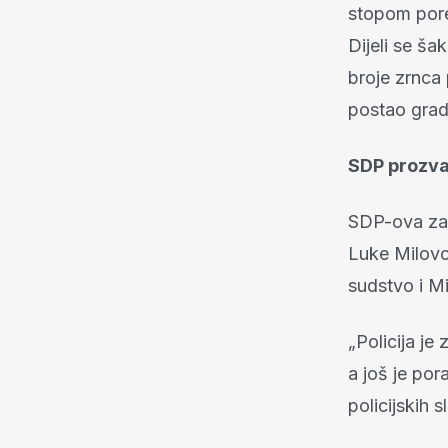
stopom pore
Dijeli se š
broje zrnca 
postao grad
SDP prozvao
SDP-ova zas
Luke Milovc
sudstvo i M
„Policija je
a još je po
policijskih 