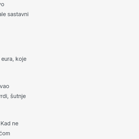
vo
ale sastavni
 eura, koje
zvao
di, šutnje
 Kad ne
ećom