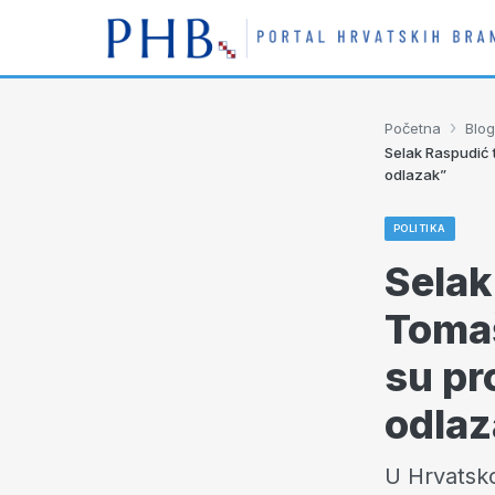
›
Početna
Blog
Selak Raspudić t
odlazak”
POLITIKA
Selak
Tomaš
su pro
odlaz
U Hrvatsk