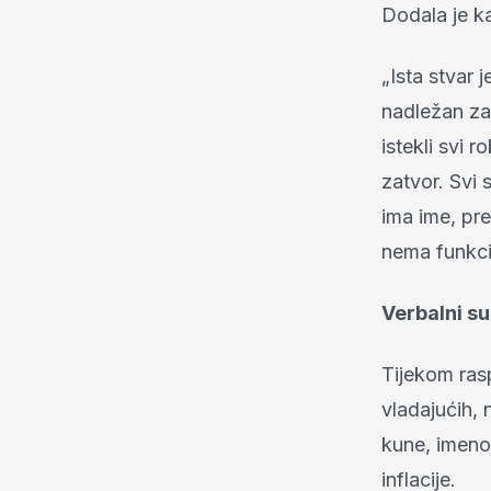
Dodala je k
„Ista stvar
nadležan za
istekli svi 
zatvor. Svi 
ima ime, pre
nema funkci
Verbalni su
Tijekom ras
vladajućih,
kune, imeno
inflacije.