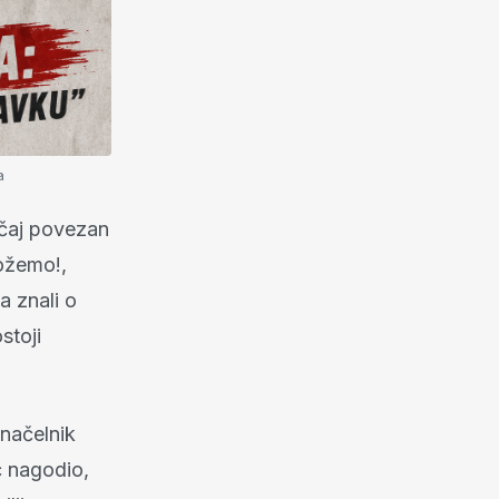
a
učaj povezan
Možemo!,
a znali o
stoji
načelnik
ć nagodio,