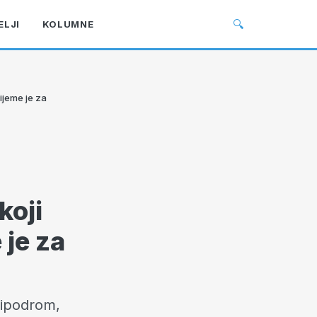
🔍
ELJI
KOLUMNE
rijeme je za
koji
 je za
Hipodrom,