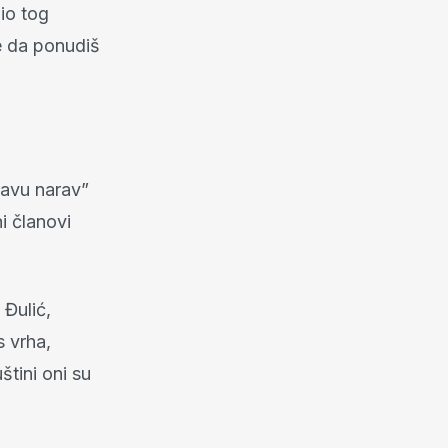
dio tog
e da ponudiš
pravu narav”
i članovi
 Đulić,
s vrha,
tini oni su