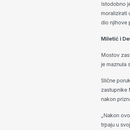
Istodobno je
moralizirati
dio njihove p
Miletić i D
Mostov zastu
je maznula 
Slične poru
zastupnike 
nakon prizn
„Nakon ovog
trpaju u sv