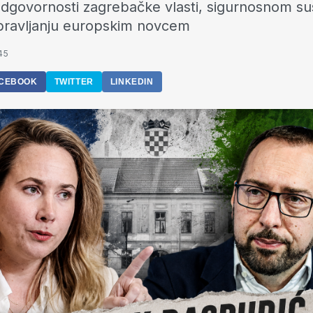
 odgovornosti zagrebačke vlasti, sigurnosnom s
upravljanju europskim novcem
45
CEBOOK
TWITTER
LINKEDIN