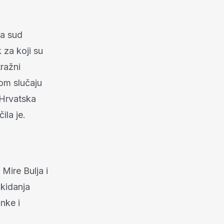
 a sud
 za koji su
tražni
vom slučaju
 Hrvatska
ila je.
Mire Bulja i
ukidanja
nke i