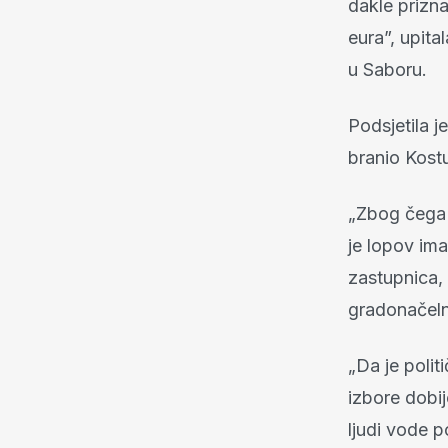
dakle prizn
eura”, upita
u Saboru.
Podsjetila 
branio Kostu
„Zbog čega j
je lopov im
zastupnica,
gradonačeln
„Da je poli
izbore dobij
ljudi vode p