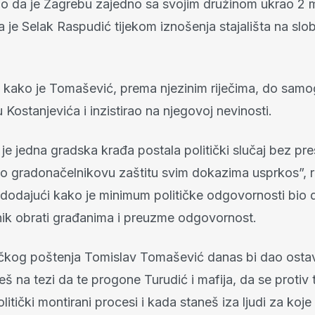
ao da je Zagrebu zajedno sa svojim družinom ukrao 2 m
la je Selak Raspudić tijekom iznošenja stajališta na s
je kako je Tomašević, prema njezinim riječima, do samo
 Kostanjevića i inzistirao na njegovoj nevinosti.
e jedna gradska krađa postala politički slučaj bez pre
ao gradonačelnikovu zaštitu svim dokazima usprkos”, r
 dodajući kako je minimum političke odgovornosti bio 
ik obrati građanima i preuzme odgovornost.
tičkog poštenja Tomislav Tomašević danas bi dao osta
eš na tezi da te progone Turudić i mafija, da se protiv t
olitički montirani procesi i kada staneš iza ljudi za koj