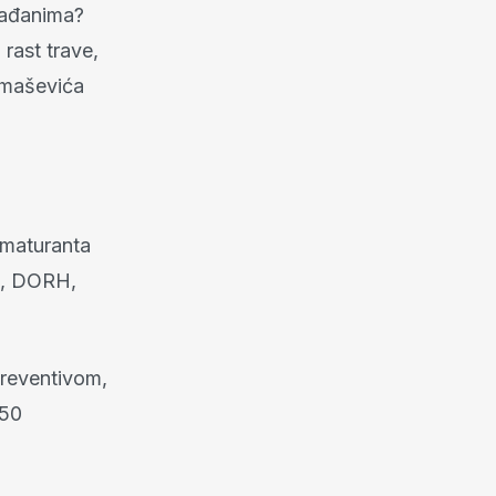
rađanima?
rast trave,
Tomaševića
 maturanta
ja, DORH,
 preventivom,
450