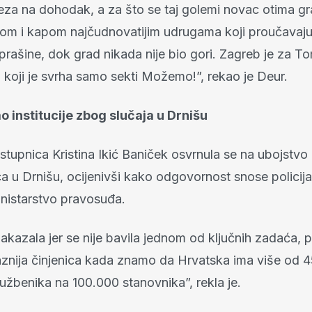
za na dohodak, a za što se taj golemi novac otima g
akom i kapom najčudnovatijim udrugama koji proučavaju 
prašine, dok grad nikada nije bio gori. Zagreb je za 
 koji je svrha samo sekti Možemo!”, rekao je Deur.
 institucije zbog slučaja u Drnišu
tupnica Kristina Ikić Baniček osvrnula se na ubojstvo
a u Drnišu, ocijenivši kako odgovornost snose polici
inistarstvo pravosuđa.
 zakazala jer se nije bavila jednom od ključnih zadaća,
raznija činjenica kada znamo da Hrvatska ima više od 
službenika na 100.000 stanovnika”, rekla je.