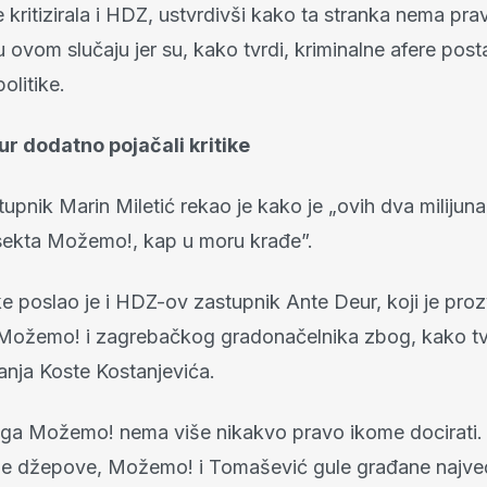
 kritizirala i HDZ, ustvrdivši kako ta stranka nema pra
 u ovom slučaju jer su, kako tvrdi, kriminalne afere post
olitike.
eur dodatno pojačali kritike
pnik Marin Miletić rekao je kako je „ovih dva milijuna
sekta Možemo!, kap u moru krađe”.
ke poslao je i HDZ-ov zastupnik Ante Deur, koji je pro
Možemo! i zagrebačkog gradonačelnika zbog, kako tvr
anja Koste Kostanjevića.
a Možemo! nema više nikakvo pravo ikome docirati.
oje džepove, Možemo! i Tomašević gule građane najv