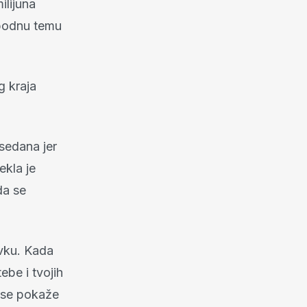
ilijuna
lobodnu temu
g kraja
sedana jer
ekla je
da se
vku. Kada
ebe i tvojih
e se pokaže