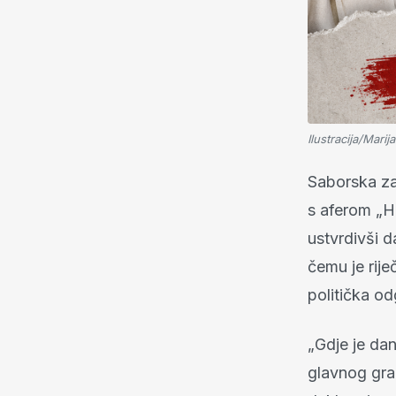
Ilustracija/Mari
Saborska za
s aferom „H
ustvrdivši 
čemu je rije
politička od
„Gdje je da
glavnog gra