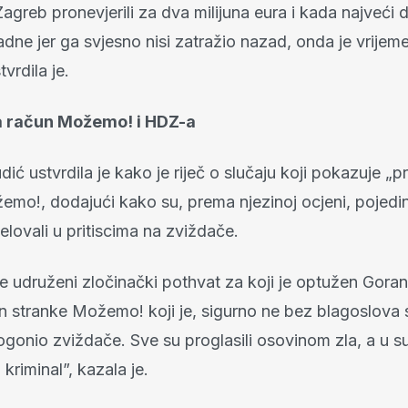
agreb pronevjerili za dva milijuna eura i kada najveći 
dne jer ga svjesno nisi zatražio nazad, onda je vrijem
vrdila je.
a račun Možemo! i HDZ-a
ić ustvrdila je kako je riječ o slučaju koji pokazuje „
emo!, dodajući kako su, prema njezinoj ocjeni, pojedin
elovali u pritiscima na zviždače.
 udruženi zločinački pothvat za koji je optužen Goran
an stranke Možemo! koji je, sigurno ne bez blagoslova 
onio zviždače. Sve su proglasili osovinom zla, a u suš
i kriminal”, kazala je.