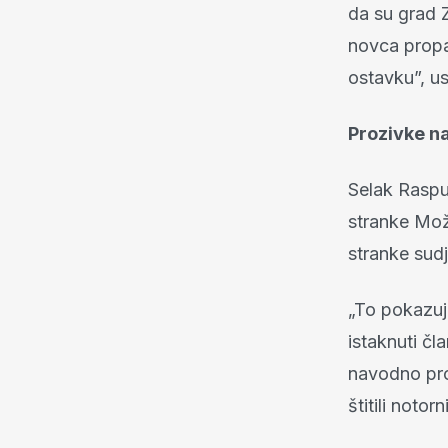
da su grad Z
novca propa
ostavku”, ust
Prozivke n
Selak Raspud
stranke Mož
stranke sudj
„To pokazuje
istaknuti čl
navodno prog
štitili notorn