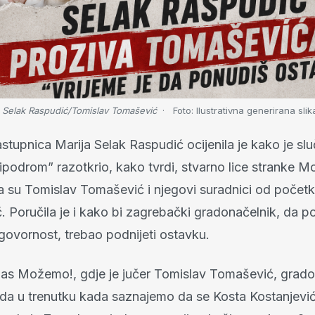
ja Selak Raspudić/Tomislav Tomašević
Foto:
Ilustrativna generirana slik
stupnica Marija Selak Raspudić ocijenila je kako je sl
ipodrom” razotkrio, kako tvrdi, stvarno lice stranke 
da su Tomislav Tomašević i njegovi suradnici od početk
č. Poručila je i kako bi zagrebački gradonačelnik, da po
govornost, trebao podnijeti ostavku.
nas Možemo!, gdje je jučer Tomislav Tomašević, grado
da u trenutku kada saznajemo da se Kosta Kostanjevi