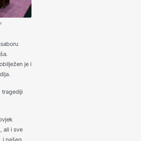
a
 saboru
ša.
bilježen je i
dija.
tragediji
ovjek
ali i sve
, i našeg