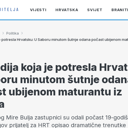
VIJESTI
HRVATSKA
SVIJET
BRANIT
›
›
Politika
je potresla Hrvatsku: U Saboru minutom šutnje odana počast ubijenom mat
dija koja je potresla Hrva
oru minutom šutnje odan
t ubijenom maturantu iz
a
og Mire Bulja zastupnici su odali počast 19-godi
gov prijatelj za HRT opisao dramatične trenutk