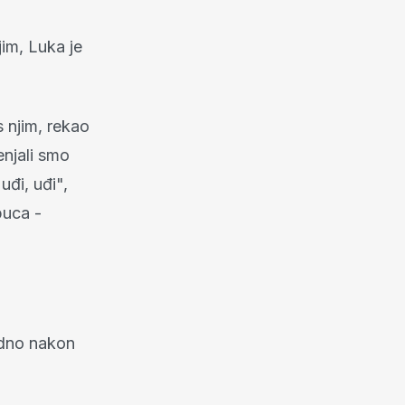
jim, Luka je
 njim, rekao
enjali smo
uđi, uđi",
puca -
edno nakon