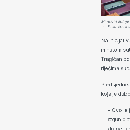
Minutom šutnje 
Foto:
video 
Na inicijati
minutom šut
Tragičan dog
riječima suo
Predsjednik 
koja je dubo
- Ovo je 
izgubio ž
druge lju