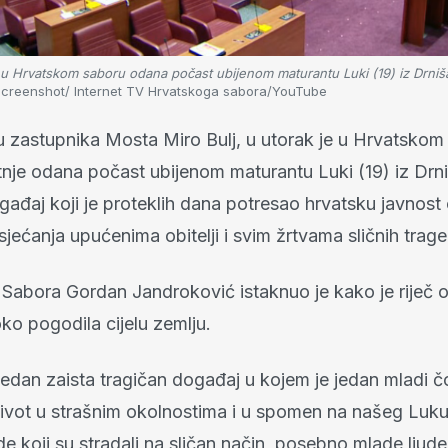
u Hrvatskom saboru odana počast ubijenom maturantu Luki (19) iz Drniš
screenshot/ Internet TV Hrvatskoga sabora/YouTube
vu zastupnika Mosta Miro Bulj, u utorak je u Hrvatskom
nje odana počast ubijenom maturantu Luki (19) iz Drni
ađaj koji je proteklih dana potresao hrvatsku javnost o
sjećanja upućenima obitelji i svim žrtvama sličnih trage
Sabora Gordan Jandroković istaknuo je kako je riječ o 
ko pogodila cijelu zemlju.
jedan zaista tragičan događaj u kojem je jedan mladi č
ivot u strašnim okolnostima i u spomen na našeg Luku, 
de koji su stradali na sličan način, posebno mlade ljude