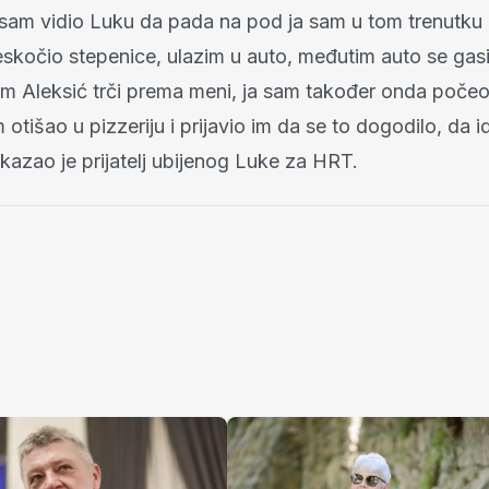
 sam vidio Luku da pada na pod ja sam u tom trenutku
reskočio stepenice, ulazim u auto, međutim auto se gas
im Aleksić trči prema meni, ja sam također onda počeo t
otišao u pizzeriju i prijavio im da se to dogodilo, da i
- kazao je prijatelj ubijenog Luke za HRT.