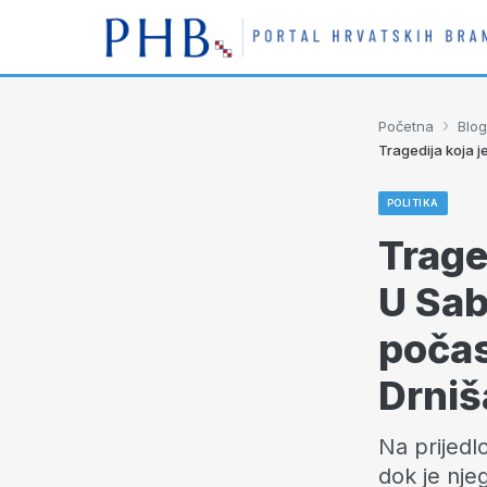
›
Početna
Blog
Tragedija koja 
POLITIKA
Trage
U Sab
počas
Drniš
Na prijedl
dok je nje