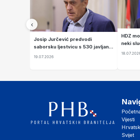
‹
HDZ mož
Josip Jurčević predvodi
neki slu
saborsku ljestvicu s 530 javljanja
vrata I
18.07.202
za riječ
19.07.2026
Navi
Početn
Vijesti
Hrvats
Svijet