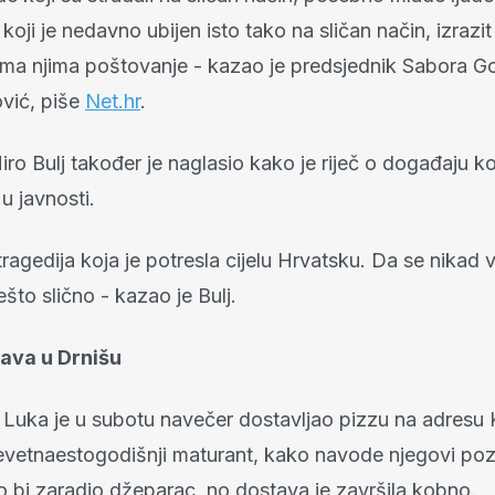
 koji je nedavno ubijen isto tako na sličan način, izrazi
ima njima poštovanje - kazao je predsjednik Sabora G
vić, piše
Net.hr
.
ro Bulj također je naglasio kako je riječ o događaju koj
u javnosti.
tragedija koja je potresla cijelu Hrvatsku. Da se nikad 
što slično - kazao je Bulj.
ava u Drnišu
 Luka je u subotu navečer dostavljao pizzu na adresu K
evetnaestogodišnji maturant, kako navode njegovi poz
o bi zaradio džeparac, no dostava je završila kobno.