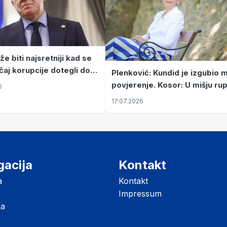
e biti najsretniji kad se
čaj korupcije dotegli do
Plenković: Kundid je izgubio 
vana Turudića i DORH-a
povjerenje. Kosor: U mišju ru
6
17.07.2026
gacija
Kontakt
a
Kontakt
Impressum
ka