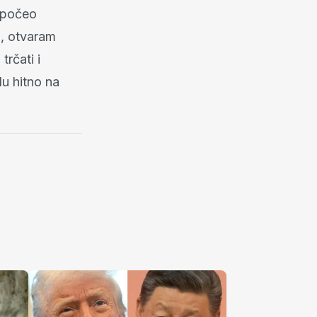
 počeo
i, otvaram
rčati i
du hitno na