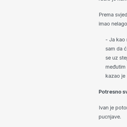
Prema svjedo
imao nelago
- Ja kao 
sam da ću
se uz ste
međutim 
kazao je
Potresno sv
Ivan je poto
pucnjave.