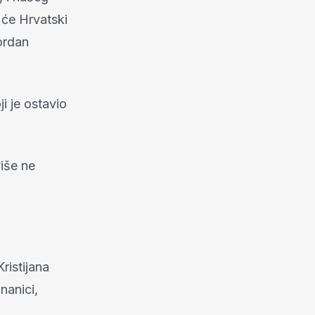
t će Hrvatski
ordan
i je ostavio
više ne
ristijana
nanici,