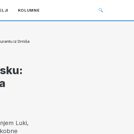
🔍
ELJI
KOLUMNE
urantu iz Drniša
tsku:
a
šnjem Luki,
e kobne