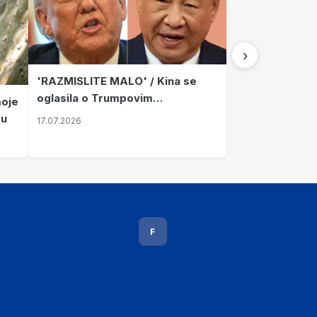
›
'RAZMISLITE MALO' / Kina se
oglasila o Trumpovim
moje
optužbama: 'Čiste izmišljotine i
pu
17.07.2026
zlonamjerne klevete'
F