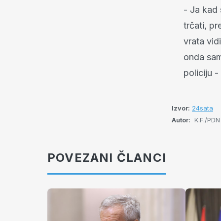
- Ja kad
trčati, p
vrata vid
onda sam 
policiju 
Izvor:
24sata
Autor:
K.F./PDN
POVEZANI ČLANCI