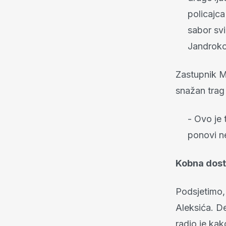
policajca
sabor sv
Jandroko
Zastupnik Mi
snažan trag 
- Ovo je 
ponovi ne
Kobna dost
Podsjetimo,
Aleksića. D
radio je kak