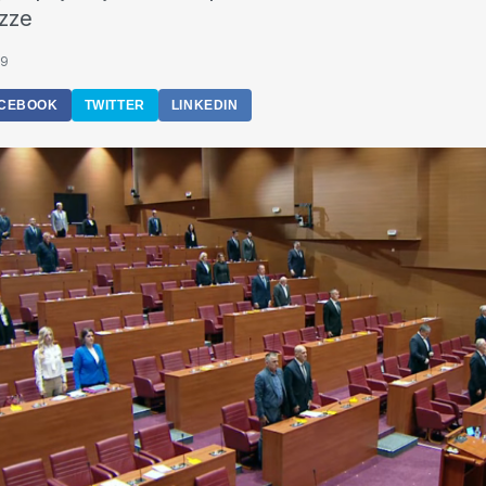
zze
09
CEBOOK
TWITTER
LINKEDIN