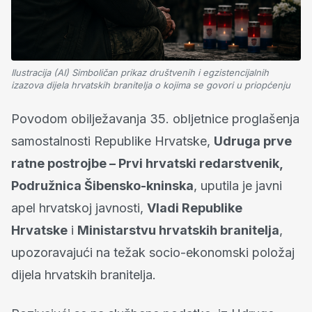
Ilustracija (AI) Simboličan prikaz društvenih i egzistencijalnih
izazova dijela hrvatskih branitelja o kojima se govori u priopćenju
Povodom obilježavanja 35. obljetnice proglašenja
samostalnosti Republike Hrvatske,
Udruga prve
ratne postrojbe – Prvi hrvatski redarstvenik,
Podružnica Šibensko-kninska
, uputila je javni
apel hrvatskoj javnosti,
Vladi Republike
Hrvatske
i
Ministarstvu hrvatskih branitelja
,
upozoravajući na težak socio-ekonomski položaj
dijela hrvatskih branitelja.