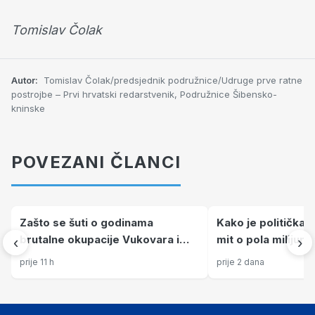
Tomislav Čolak
Autor:
Tomislav Čolak/predsjednik podružnice/Udruge prve ratne
postrojbe – Prvi hrvatski redarstvenik, Podružnice Šibensko-
kninske
POVEZANI ČLANCI
Zašto se šuti o godinama
Kako je politička t
brutalne okupacije Vukovara i
mit o pola milijuna
‹
›
Knina?
prije 11 h
prije 2 dana