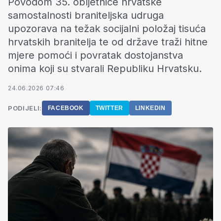
Povodom 35. obljetnice hrvatske
samostalnosti braniteljska udruga
upozorava na težak socijalni položaj tisuća
hrvatskih branitelja te od države traži hitne
mjere pomoći i povratak dostojanstva
onima koji su stvarali Republiku Hrvatsku.
24.06.2026 07:46
PODIJELI:
FACEBOOK
TWITTER
LINKEDIN