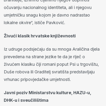
očuvanju nacionalnog identiteta, ali i njegovu
umjetničku snagu kojom je davno nadrastao
lokalne okvire“, ističe Pavković.
Živući klasik hrvatske književnosti
Iz udruge podsjećaju da su mnoga Araličina djela
prevedena na strane jezike te da je riječ o
živućem klasiku čiji romani poput Psi u trgovištu,
Duše robova ili Graditelj svratišta predstavljaju
vrhunac pripovjedačke umjetnosti.
Javni poziv Ministarstvu kulture, HAZU-u,
DHK-u i sveučilištima