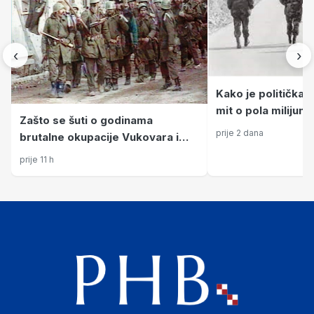
‹
›
Kako je politička t
mit o pola milijuna
Zašto se šuti o godinama
prije 2 dana
brutalne okupacije Vukovara i
Knina?
prije 11 h