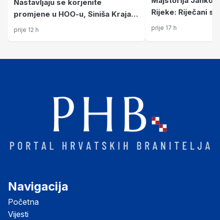
Majstorija Jankovi
Nastavljaju se korjenite
Rijeke: Riječani s
promjene u HOO-u, Siniša Krajač
prednosti putuju u
više nije glavni tajnik
prije 17 h
prije 12 h
Navigacija
Početna
Vijesti