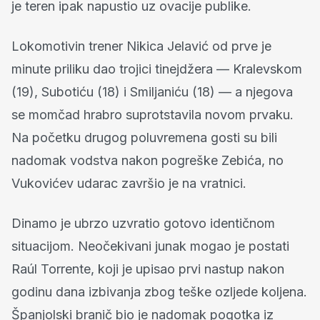
je teren ipak napustio uz ovacije publike.
Lokomotivin trener Nikica Jelavić od prve je
minute priliku dao trojici tinejdžera — Kralevskom
(19), Subotiću (18) i Smiljaniću (18) — a njegova
se momčad hrabro suprotstavila novom prvaku.
Na početku drugog poluvremena gosti su bili
nadomak vodstva nakon pogreške Zebića, no
Vukovićev udarac završio je na vratnici.
Dinamo je ubrzo uzvratio gotovo identičnom
situacijom. Neočekivani junak mogao je postati
Raúl Torrente, koji je upisao prvi nastup nakon
godinu dana izbivanja zbog teške ozljede koljena.
Španjolski branič bio je nadomak pogotka iz