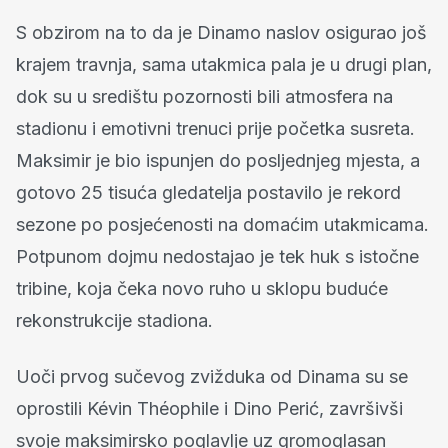
S obzirom na to da je Dinamo naslov osigurao još
krajem travnja, sama utakmica pala je u drugi plan,
dok su u središtu pozornosti bili atmosfera na
stadionu i emotivni trenuci prije početka susreta.
Maksimir je bio ispunjen do posljednjeg mjesta, a
gotovo 25 tisuća gledatelja postavilo je rekord
sezone po posjećenosti na domaćim utakmicama.
Potpunom dojmu nedostajao je tek huk s istočne
tribine, koja čeka novo ruho u sklopu buduće
rekonstrukcije stadiona.
Uoči prvog sučevog zvižduka od Dinama su se
oprostili Kévin Théophile i Dino Perić, završivši
svoje maksimirsko poglavlje uz gromoglasan