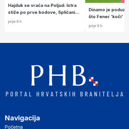
Hajduk se vraća na Poljud: Istra
Dinamo je poduzeo
stiže po prve bodove, Splićani
što Fener ‘koči‘ k
traže prvu pobjedu. Evo gdje
prije 9 h
Modri veći imaju 
gledati utakmicu
prije 9 h
B i C
Navigacija
Početna