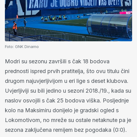
Foto:
GNK Dinamo
Modri su sezonu završili s čak 18 bodova
prednosti ispred prvih pratitelja, što ovu titulu čini
drugom najuvjerljivijom u eri lige s deset klubova.
Uvjerljiviji su bili jedino u sezoni 2018./19., kada su
naslov osvojili s čak 25 bodova viška. Posljednje
kolo na Maksimiru donijelo je gradski ogled s
Lokomotivom, no mreže su ostale netaknute pa je
sezona zaključena remijem bez pogodaka (0:0).