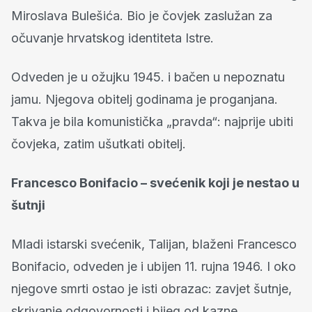
Miroslava Bulešića. Bio je čovjek zaslužan za
očuvanje hrvatskog identiteta Istre.
Odveden je u ožujku 1945. i bačen u nepoznatu
jamu. Njegova obitelj godinama je proganjana.
Takva je bila komunistička „pravda“: najprije ubiti
čovjeka, zatim ušutkati obitelj.
Francesco Bonifacio – svećenik koji je nestao u
šutnji
Mladi istarski svećenik, Talijan, blaženi Francesco
Bonifacio, odveden je i ubijen 11. rujna 1946. I oko
njegove smrti ostao je isti obrazac: zavjet šutnje,
skrivanje odgovornosti i bijeg od kazne.