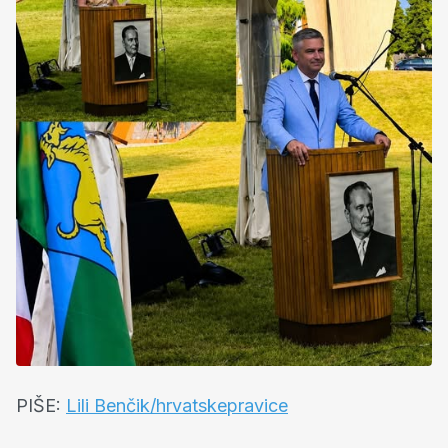
PIŠE:
Lili Benčik/hrvatskepravice