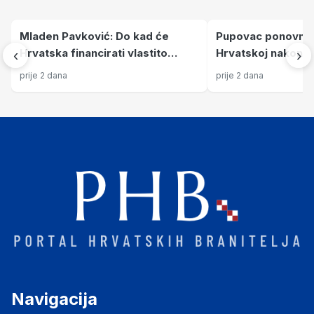
Mladen Pavković: Do kad će
Pupovac ponovno di
Hrvatska financirati vlastito
Hrvatskoj nakon Ol
‹
›
blaćenje?
Srbije i dalje stiž
prije 2 dana
prije 2 dana
„pogromu“
Navigacija