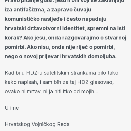
Pravo pitanje glasi: jesu li oni koji se zaklanjaju
iza antifašizma, a zapravo čuvaju
komunističko nasljeđe i često napadaju
hrvatski državotvorni identitet, spremni na isti
korak? Ako jesu, onda razgovarajmo o stvarnoj
pomirbi. Ako nisu, onda nije riječ o pomirbi,
nego o novoj prijevari hrvatskih domoljuba.
Kad bi u HDZ-u satelitskim strankama bilo tako
kako napisah, i sam bih za taj HDZ glasovao,
ovako ni mrtav, ni ja niti itko od mojih...
U ime
Hrvatskog Vojničkog Reda