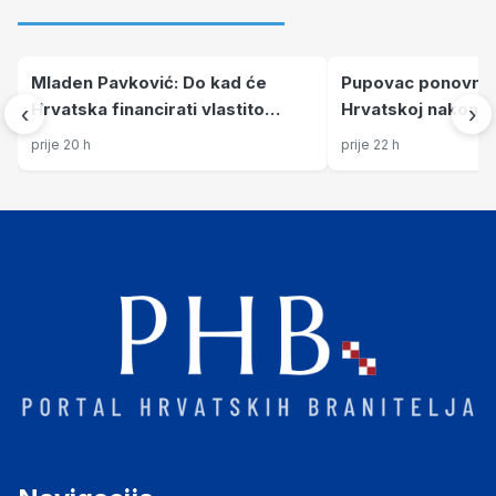
Mladen Pavković: Do kad će
Pupovac ponovno di
Hrvatska financirati vlastito
Hrvatskoj nakon Ol
‹
›
blaćenje?
Srbije i dalje stiž
prije 20 h
prije 22 h
„pogromu“