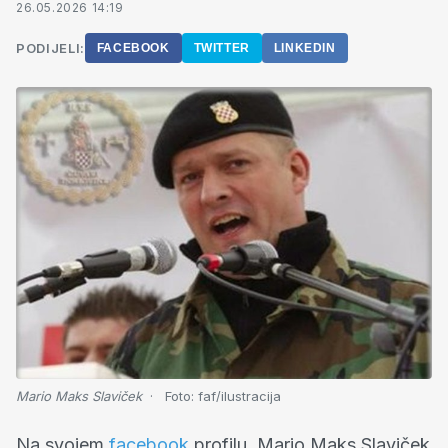
26.05.2026 14:19
PODIJELI:
FACEBOOK
TWITTER
LINKEDIN
Mario Maks Slaviček
Foto:
faf/ilustracija
Na svojem
facebook
profilu, Mario Maks Slaviček