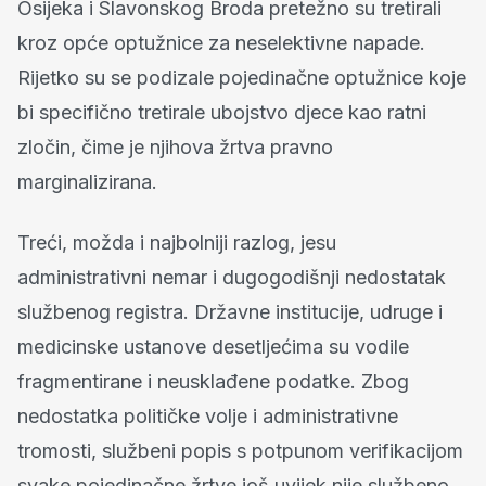
Osijeka i Slavonskog Broda pretežno su tretirali
kroz opće optužnice za neselektivne napade.
Rijetko su se podizale pojedinačne optužnice koje
bi specifično tretirale ubojstvo djece kao ratni
zločin, čime je njihova žrtva pravno
marginalizirana.
Treći, možda i najbolniji razlog, jesu
administrativni nemar i dugogodišnji nedostatak
službenog registra. Državne institucije, udruge i
medicinske ustanove desetljećima su vodile
fragmentirane i neusklađene podatke. Zbog
nedostatka političke volje i administrativne
tromosti, službeni popis s potpunom verifikacijom
svake pojedinačne žrtve još uvijek nije službeno