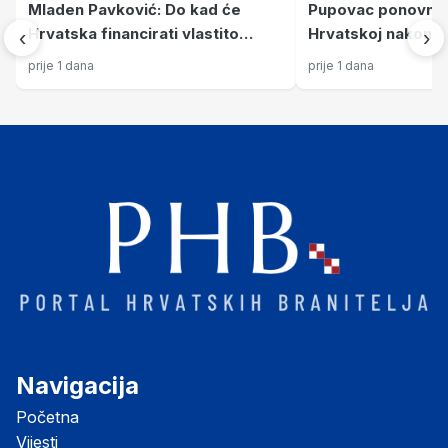
Mladen Pavković: Do kad će
Pupovac ponovno di
Hrvatska financirati vlastito
Hrvatskoj nakon Ol
‹
›
blaćenje?
Srbije i dalje stiž
prije 1 dana
prije 1 dana
„pogromu“
Navigacija
Početna
Vijesti