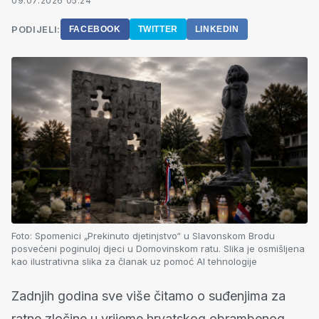
09.07.2026 05:24
PODIJELI:
FACEBOOK
TWITTER
LINKEDIN
Foto:
Spomenici „Prekinuto djetinjstvo“ u Slavonskom Brodu
posvećeni poginuloj djeci u Domovinskom ratu. Slika je osmišljena
kao ilustrativna slika za članak uz pomoć AI tehnologije
Zadnjih godina sve više čitamo o suđenjima za
ratne zločine u vrijeme hrvatskog obrambenog