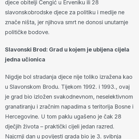
djece obitelji Čengić u Erveniku ili 28
slavonskobrodske djece za politiku i medije ne
znače ništa, jer njihova smrt ne donosi unutarnje
političke bodove.
Slavonski Brod: Grad u kojem je ubijena cijela
jedna učionica
Nigdje bol stradanja djece nije toliko izražena kao
u Slavonskom Brodu. Tijekom 1992. i 1993., ovaj
je grad bio izložen svakodnevnom, neselektivnom
granatiranju i zračnim napadima s teritorija Bosne i
Hercegovine. U tom paklu ugašeno je čak 28
dječjih života – praktički cijeli jedan razred.
Najcrnji dan u povijesti grada bio je 3. svibnja