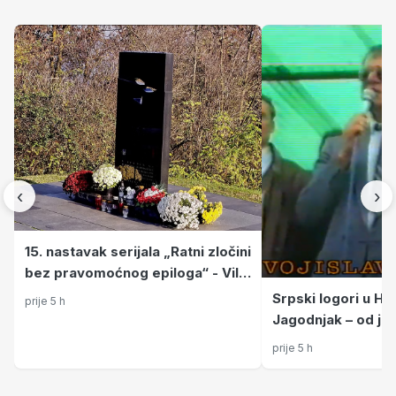
‹
›
15. nastavak serijala „Ratni zločini
bez pravomoćnog epiloga“ - Vila
Gavrilović u Petrinji 1991.: Mučili i
Srpski logori u Hrv
prije 5 h
strijeljali hrvatske zarobljenike –
Jagodnjak – od je
četvorica osuđena na 20 godina,
najžešćih četnički
prije 5 h
ali jesu li kazne izvršene?
Baranji do logora 
nogometnom igral