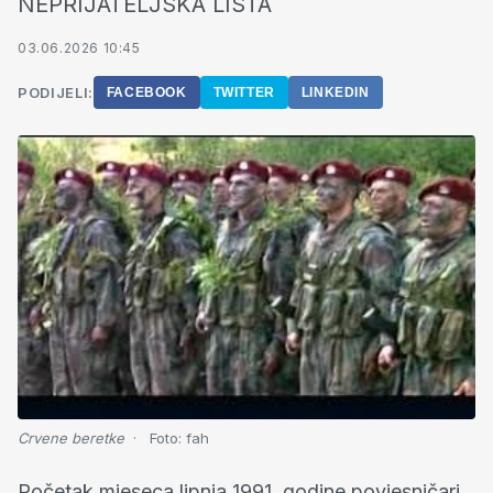
NEPRIJATELJSKA LISTA
03.06.2026 10:45
PODIJELI:
FACEBOOK
TWITTER
LINKEDIN
Crvene beretke
Foto:
fah
Početak mjeseca lipnja 1991. godine povjesničari