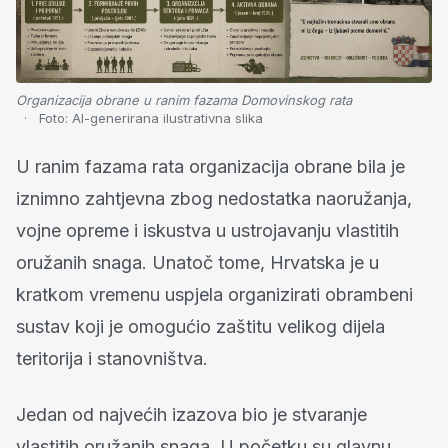
Organizacija obrane u ranim fazama Domovinskog rata
Foto:
AI-generirana ilustrativna slika
U ranim fazama rata organizacija obrane bila je
iznimno zahtjevna zbog nedostatka naoružanja,
vojne opreme i iskustva u ustrojavanju vlastitih
oružanih snaga. Unatoč tome, Hrvatska je u
kratkom vremenu uspjela organizirati obrambeni
sustav koji je omogućio zaštitu velikog dijela
teritorija i stanovništva.
Jedan od najvećih izazova bio je stvaranje
vlastitih oružanih snaga. U početku su glavnu