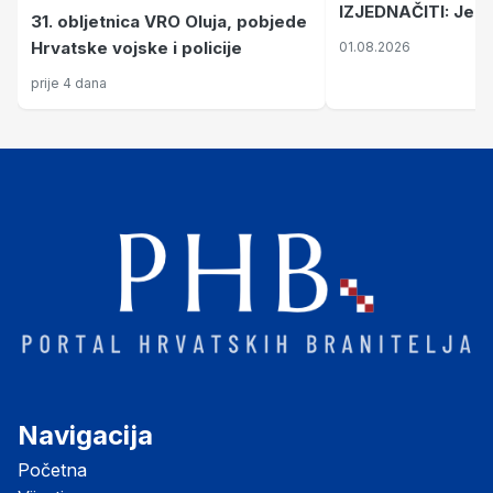
IZJEDNAČITI: Jedna 
31. obljetnica VRO Oluja, pobjede
grada smrti, drug
Hrvatske vojske i policije
01.08.2026
paradržave
prije 4 dana
Navigacija
Početna