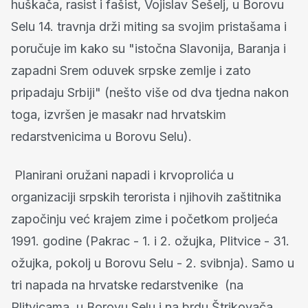
huškača, rasist i fašist, Vojislav Šešelj, u Borovu
Selu 14. travnja drži miting sa svojim pristašama i
poručuje im kako su "istočna Slavonija, Baranja i
zapadni Srem oduvek srpske zemlje i zato
pripadaju Srbiji" (nešto više od dva tjedna nakon
toga, izvršen je masakr nad hrvatskim
redarstvenicima u Borovu Selu).
Planirani oružani napadi i krvoprolića u
organizaciji srpskih terorista i njihovih zaštitnika
započinju već krajem zime i početkom proljeća
1991. godine (Pakrac - 1. i 2. ožujka, Plitvice - 31.
ožujka, pokolj u Borovu Selu - 2. svibnja). Samo u
tri napada na hrvatske redarstvenike (na
Plitvicama, u Borovu Selu i na brdu Štrikovača