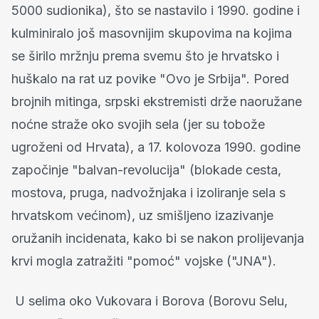
5000 sudionika), što se nastavilo i 1990. godine i
kulminiralo još masovnijim skupovima na kojima
se širilo mržnju prema svemu što je hrvatsko i
huškalo na rat uz povike "Ovo je Srbija". Pored
brojnih mitinga, srpski ekstremisti drže naoružane
noćne straže oko svojih sela (jer su tobože
ugroženi od Hrvata), a 17. kolovoza 1990. godine
započinje "balvan-revolucija" (blokade cesta,
mostova, pruga, nadvožnjaka i izoliranje sela s
hrvatskom većinom), uz smišljeno izazivanje
oružanih incidenata, kako bi se nakon prolijevanja
krvi mogla zatražiti "pomoć" vojske ("JNA").
U selima oko Vukovara i Borova (Borovu Selu,