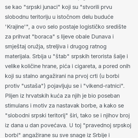
se kao "srpski junaci" koji su "stvorili prvu
slobodnu teritoriju u istočnom delu buduće
'Krajine'", a ovo selo postaje logističko središte
za prihvat "boraca" s lijeve obale Dunava i
smještaj oružja, streljiva i drugog ratnog
materijala. Srbija u "štab" srpskih terorista šalje i
velike količine hrane, pića i cigareta, a pored onih
koji su stalno angažirani na prvoj crti (u borbi
protiv "ustaša") pojavljuju se i "vikend-ratnici".
Plijen iz hrvatskih kuća za njih je bio poseban
stimulans i motiv za nastavak borbe, a kako se
"slobodni srpski teritorij" širi, tako se i njihov broj
iz dana u dan povećava. U toj "pravednoj srpskoj
borbi" angažirane su sve snage iz Srbije i