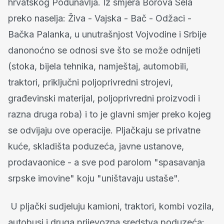
hrvatskog Podunavlja. Iz smjera Borova Sela
preko naselja: Živa - Vajska - Bač - Odžaci -
Bačka Palanka, u unutrašnjost Vojvodine i Srbije
danonoćno se odnosi sve što se može odnijeti
(stoka, bijela tehnika, namještaj, automobili,
traktori, priključni poljoprivredni strojevi,
građevinski materijal, poljoprivredni proizvodi i
razna druga roba) i to je glavni smjer preko kojeg
se odvijaju ove operacije. Pljačkaju se privatne
kuće, skladišta poduzeća, javne ustanove,
prodavaonice - a sve pod parolom "spasavanja
srpske imovine" koju "uništavaju ustaše".
U pljački sudjeluju kamioni, traktori, kombi vozila,
autobusi i druga prijevozna sredstva poduzeća: