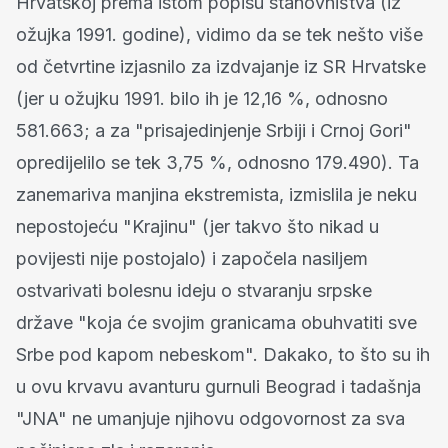
Hrvatskoj prema istom popisu stanovništva (iz
ožujka 1991. godine), vidimo da se tek nešto više
od četvrtine izjasnilo za izdvajanje iz SR Hrvatske
(jer u ožujku 1991. bilo ih je 12,16 %, odnosno
581.663; a za "prisajedinjenje Srbiji i Crnoj Gori"
opredijelilo se tek 3,75 %, odnosno 179.490). Ta
zanemariva manjina ekstremista, izmislila je neku
nepostojeću "Krajinu" (jer takvo što nikad u
povijesti nije postojalo) i započela nasiljem
ostvarivati bolesnu ideju o stvaranju srpske
države "koja će svojim granicama obuhvatiti sve
Srbe pod kapom nebeskom". Dakako, to što su ih
u ovu krvavu avanturu gurnuli Beograd i tadašnja
"JNA" ne umanjuje njihovu odgovornost za sva