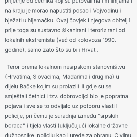
prijetnje od četnika koji su putovali na tim linijama i
na kraju je morao napustiti posao i Vojvodinu i
bježati u Njemačku. Ovaj čovjek i njegova obitelj i
prije toga su sustavno šikanirani i terorizirani od
lokalnih ekstremista (već od kolovoza 1990.
godine), samo zato što su bili Hrvati.
Teror prema lokalnom nesrpskom stanovništvu
(Hrvatima, Slovacima, Mađarima i drugima) u
dijelu Bačke kojim su prolazili ili gdje su se
smještali četnici i tzv. dobrovoljci bio je popratna
pojava i sve se to odvijalo uz potporu vlasti i
policije, pri čemu je suradnja između "srpskih
boraca" i tijela vlasti (uključujući lokalne državne
dužnosnike, policiju kao i urede za obranu, Civilnu