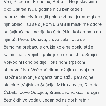
Veri, Pačetinu, Bršadinu, Boboti i Negoslavcima
oko Uskrsa 1991. godine niču barikade s
naoružanim civilima (ili polu-civilima, jer mnogi od
njih oblačili su se dijelom u SMB ili maskirne odore
sa šajkačama i ne rijetko četničkim kokardama na
njima). Preko Dunava, u ova sela noću se
čamcima prebacuje oružje koje na obalu stiže
kaminima iz vojnih i policijskih skladišta u Srbiji i
Vojvodini i ono se dijeli lokalnom srpskom
stanovništvu. Već početkom ožujka u ovaj dio
istočne Slavonije organizirano stižu paravojne
skupine (Vojislava Šešelja, Mirka Jovića, Radeta
Čubrila, Jove Ostojića, Branislava Vakića i drugih
četničkih vojvoda). Jedan od najgorih ratnih