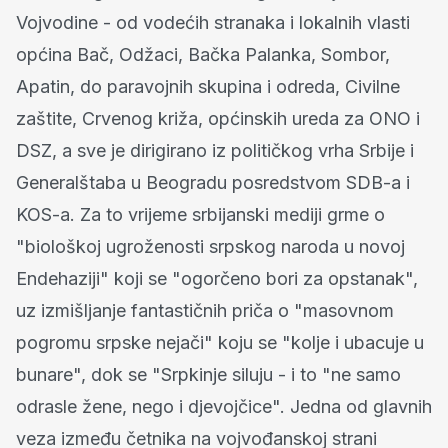
Vojvodine - od vodećih stranaka i lokalnih vlasti
općina Bač, Odžaci, Bačka Palanka, Sombor,
Apatin, do paravojnih skupina i odreda, Civilne
zaštite, Crvenog križa, općinskih ureda za ONO i
DSZ, a sve je dirigirano iz političkog vrha Srbije i
Generalštaba u Beogradu posredstvom SDB-a i
KOS-a. Za to vrijeme srbijanski mediji grme o
"biološkoj ugroženosti srpskog naroda u novoj
Endehaziji" koji se "ogorčeno bori za opstanak",
uz izmišljanje fantastičnih priča o "masovnom
pogromu srpske nejači" koju se "kolje i ubacuje u
bunare", dok se "Srpkinje siluju - i to "ne samo
odrasle žene, nego i djevojčice". Jedna od glavnih
veza između četnika na vojvođanskoj strani