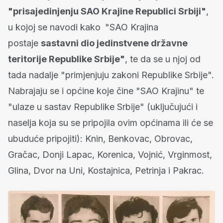
"prisajedinjenju SAO Krajine Republici Srbiji"
,
u kojoj se navodi kako
"SAO Krajina
postaje
sastavni dio jedinstvene državne
teritorije Republike Srbije"
, te da se u njoj od
tada nadalje "primjenjuju zakoni Republike Srbije".
Nabrajaju se i općine koje čine "SAO Krajinu" te
"ulaze u sastav Republike Srbije" (uključujući i
naselja koja su se pripojila ovim općinama ili će se
ubuduće pripojiti): Knin, Benkovac, Obrovac,
Gračac, Donji Lapac, Korenica, Vojnić, Vrginmost,
Glina, Dvor na Uni, Kostajnica, Petrinja i Pakrac.