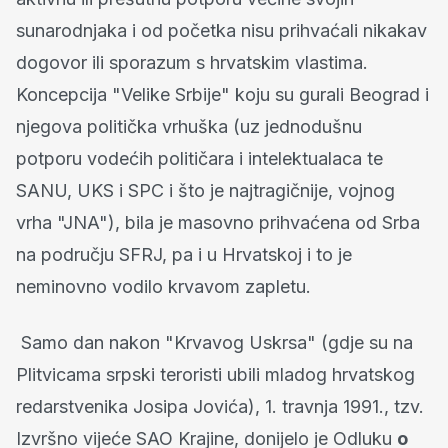
sunarodnjaka i od početka nisu prihvaćali nikakav
dogovor ili sporazum s hrvatskim vlastima.
Koncepcija "Velike Srbije" koju su gurali Beograd i
njegova politička vrhuška (uz jednodušnu
potporu vodećih političara i intelektualaca te
SANU, UKS i SPC i što je najtragičnije, vojnog
vrha "JNA"), bila je masovno prihvaćena od Srba
na području SFRJ, pa i u Hrvatskoj i to je
neminovno vodilo krvavom zapletu.
Samo dan nakon "Krvavog Uskrsa" (gdje su na
Plitvicama srpski teroristi ubili mladog hrvatskog
redarstvenika Josipa Jovića), 1. travnja 1991., tzv.
Izvršno vijeće SAO Krajine, donijelo je Odluku
o