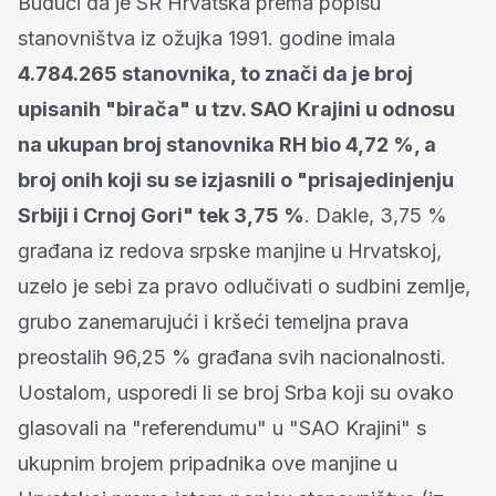
Budući da je SR Hrvatska prema popisu
stanovništva iz ožujka 1991. godine imala
4.784.265 stanovnika, to znači da je broj
upisanih "birača" u tzv. SAO Krajini u odnosu
na ukupan broj stanovnika RH bio 4,72 %, a
broj onih koji su se izjasnili o "prisajedinjenju
Srbiji i Crnoj Gori" tek 3,75 %
. Dakle, 3,75 %
građana iz redova srpske manjine u Hrvatskoj,
uzelo je sebi za pravo odlučivati o sudbini zemlje,
grubo zanemarujući i kršeći temeljna prava
preostalih 96,25 % građana svih nacionalnosti.
Uostalom, usporedi li se broj Srba koji su ovako
glasovali na "referendumu" u "SAO Krajini" s
ukupnim brojem pripadnika ove manjine u