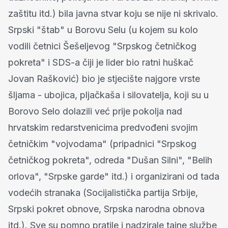
zaštitu itd.) bila javna stvar koju se nije ni skrivalo.
Srpski "štab" u Borovu Selu (u kojem su kolo
vodili četnici Šešeljevog "Srpskog četničkog
pokreta" i SDS-a čiji je lider bio ratni huškač
Jovan Rašković) bio je stjecište najgore vrste
šljama - ubojica, pljačkaša i silovatelja, koji su u
Borovo Selo dolazili već prije pokolja nad
hrvatskim redarstvenicima predvođeni svojim
četničkim "vojvodama" (pripadnici "Srpskog
četničkog pokreta", odreda "Dušan Silni", "Belih
orlova", "Srpske garde" itd.) i organizirani od tada
vodećih stranaka (Socijalistička partija Srbije,
Srpski pokret obnove, Srpska narodna obnova
itd.). Sve su pomno pratile i nadzirale tajne službe