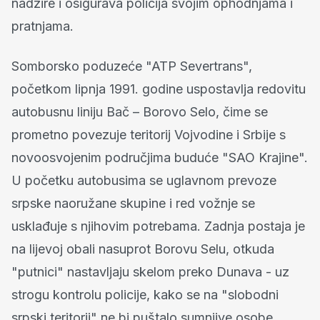
nadzire i osigurava policija svojim ophodnjama i
pratnjama.
Somborsko poduzeće "ATP Severtrans",
početkom lipnja 1991. godine uspostavlja redovitu
autobusnu liniju Bač – Borovo Selo, čime se
prometno povezuje teritorij Vojvodine i Srbije s
novoosvojenim područjima buduće "SAO Krajine".
U početku autobusima se uglavnom prevoze
srpske naoružane skupine i red vožnje se
usklađuje s njihovim potrebama. Zadnja postaja je
na lijevoj obali nasuprot Borovu Selu, otkuda
"putnici" nastavljaju skelom preko Dunava - uz
strogu kontrolu policije, kako se na "slobodni
srpski teritorij" ne bi puštalo sumnjive osobe