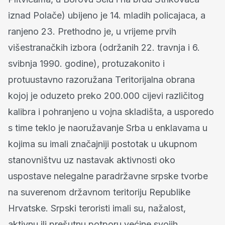
iznad Polače) ubijeno je 14. mladih policajaca, a
ranjeno 23. Prethodno je, u vrijeme prvih
višestranačkih izbora (održanih 22. travnja i 6.
svibnja 1990. godine), protuzakonito i
protuustavno razoružana Teritorijalna obrana
kojoj je oduzeto preko 200.000 cijevi različitog
kalibra i pohranjeno u vojna skladišta, a usporedo
s time teklo je naoružavanje Srba u enklavama u
kojima su imali značajniji postotak u ukupnom
stanovništvu uz nastavak aktivnosti oko
uspostave nelegalne paradržavne srpske tvorbe
na suverenom državnom teritoriju Republike
Hrvatske. Srpski teroristi imali su, nažalost,
aktivnu ili prešutnu potporu većine svojih