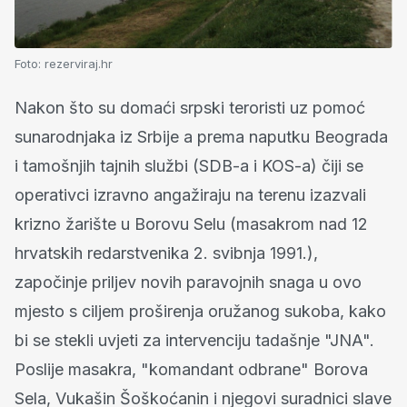
Foto:
rezerviraj.hr
Nakon što su domaći srpski teroristi uz pomoć
sunarodnjaka iz Srbije a prema naputku Beograda
i tamošnjih tajnih službi (SDB-a i KOS-a) čiji se
operativci izravno angažiraju na terenu izazvali
krizno žarište u Borovu Selu (masakrom nad 12
hrvatskih redarstvenika 2. svibnja 1991.),
započinje priljev novih paravojnih snaga u ovo
mjesto s ciljem proširenja oružanog sukoba, kako
bi se stekli uvjeti za intervenciju tadašnje "JNA".
Poslije masakra, "komandant odbrane" Borova
Sela, Vukašin Šoškoćanin i njegovi suradnici slave