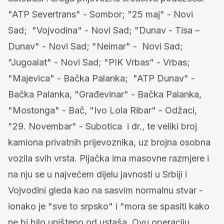
"ATP Severtrans" - Sombor; "25 maj" - Novi
Sad; "Vojvodina" - Novi Sad; "Dunav - Tisa –
Dunav" - Novi Sad; "Neimar" - Novi Sad;
"Jugoalat" - Novi Sad; "PIK Vrbas" - Vrbas;
"Majevica" - Bačka Palanka; "ATP Dunav" -
Bačka Palanka, "Građevinar" - Bačka Palanka,
"Mostonga" - Bač, "Ivo Lola Ribar" - Odžaci,
"29. Novembar" - Subotica i dr., te veliki broj
kamiona privatnih prijevoznika, uz brojna osobna
vozila svih vrsta. Pljačka ima masovne razmjere i
na nju se u najvećem dijelu javnosti u Srbiji i
Vojvodini gleda kao na sasvim normalnu stvar -
ionako je "sve to srpsko" i "mora se spasiti kako
ne bi bilo uništeno od ustaša. Ovu operaciju