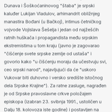
Dunava i Šoškoćaninovog "štaba" je srpski
kaluđer Lukijan Vladulov, arhimandrit obližnjeg
manastira Bođani (u Bačkoj), intimus četničkog
vojvode Vojislava Šešelja i jedan od najžešćih
ratnih huškača i propagandista među srpskim
ekstremistima u tom kraju (javno je zagovarao
"čišćenje svete srpske zemlje od ustaša" i
govorio kako "u čišćenju moraju da učestvuju svi,
ceo srpski narod", najavljujući da će "uskoro
Vukovar biti duhovno i versko središte istočnog
dela Srpske Krajine"). Za ratne zasluge, nagrađen
je od Srpske pravoslavne crkve položajem
episkopa (izabran 23. svibnja 1991., ustoličen u
Dalju 18. kolovoza iste godine) i postavljen na