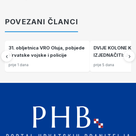
POVEZANI ČLANCI
31. obljetnica VRO Oluja, pobjede
DVIJE KOLONE KO
Hrvatske vojske i policije
IZJEDNAČITI: Jedna 
‹
›
grada smrti, drug
prije 1 dana
prije 5 dana
paradržave