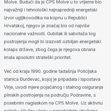
Molve. Budući da je CPS Molve u to vrijeme bio
najvažniji i tehnološki najnapredniji energetski
izvor ugljikovodika na kopnu u Republici
Hrvatskoj, njegov je značaj bio od najviše
nacionalne važnosti. Gubitak ili sabotaža tog
postrojenja mogli bi izazvati ozbiljan energetski
kolaps države, zbog čega je njegova obrana
imala apsolutni strateški prioritet.
Već od kraja 1990. godine tadašnja Policijska
stanica Đurđevac, kojoj je pripadala i ispostava
Virje, uvodi mjere pojačanog i stalnog osiguranja
plinskih postrojenja na području Podravine, s
posebnim naglaskom na CPS Molve. Uz aktivnu
policiju, ključnu ulogu u neprekidnim stražama,