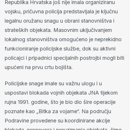
Republika Hrvatska još nije imala organiziranu
vojsku, pričuvna policija predstavljala je ključnu
legalnu oružanu snagu u obrani stanovništva i
strateških objekata. Masovnim uključivanjem
lokalnog stanovništva omogućeno je neprekidno
funkcioniranje policijske službe, dok su aktivni
policajci i pripadnici specijalnih postrojbi mogli biti
upućeni na prvu crtu bojišta.
Policijske snage imale su važnu ulogu i u
uspostavi blokada vojnih objekata JNA tijekom
rujna 1991. godine, što je bio dio šire operacije
poznate kao „Bitka za vojarne“. Na području
Podravine provedene su koordinirane akcije
blokada, pregovora i preuzimanja objekata, čime