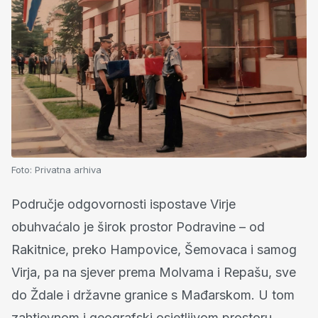
Foto:
Privatna arhiva
Područje odgovornosti ispostave Virje
obuhvaćalo je širok prostor Podravine – od
Rakitnice, preko Hampovice, Šemovaca i samog
Virja, pa na sjever prema Molvama i Repašu, sve
do Ždale i državne granice s Mađarskom. U tom
zahtjevnom i geografski osjetljivom prostoru,