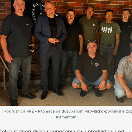
RH Podružnica VPŽ - Pitomača sa dožupanom Virovitičko-podravske žup
Klementom
etka radnog dijela i donošenja svih predviđenih odluk