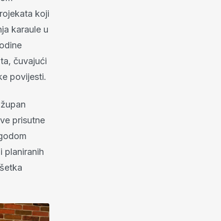
rojekata koji
ja karaule u
godine
ta, čuvajući
e povijesti.
dožupan
ve prisutne
rigodom
 planiranih
ršetka