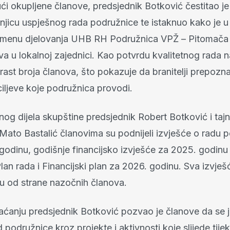
ći okupljene članove, predsjednik Botković čestitao j
njicu uspješnog rada podružnice te istaknuo kako je u 
emenu djelovanja UHB RH Podružnica VPŽ – Pitomača 
va u lokalnoj zajednici. Kao potvrdu kvalitetnog rada 
 rast broja članova, što pokazuje da branitelji prepozna
 ciljeve koje podružnica provodi.
og dijela skupštine predsjednik Robert Botković i tajn
Mato Bastalić članovima su podnijeli izvješće o radu 
godinu, godišnje financijsko izvješće za 2025. godinu
Plan rada i Financijski plan za 2026. godinu. Sva izvješ
su od strane nazočnih članova.
ćanju predsjednik Botković pozvao je članove da se jo
d podružnice kroz projekte i aktivnosti koje slijede tij