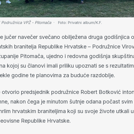
 Podružnica VPŽ - Pitomača
Foto:
Privatni album/K.F.
je jučer navečer svečano obilježena druga godišnjica 
tskih branitelja Republike Hrvatske – Podružnice Virov
upanije Pitomača, ujedno i redovna godišnja skupštin
a kojoj su članovi imali priliku upoznati se s rezultati
tekle godine te planovima za buduće razdoblje.
e otvorio predsjednik podružnice Robert Botković into
mne, nakon čega je minutom šutnje odana počast svim 
mrlim hrvatskim braniteljima koji su svoje živote utkali 
neovisne Republike Hrvatske.