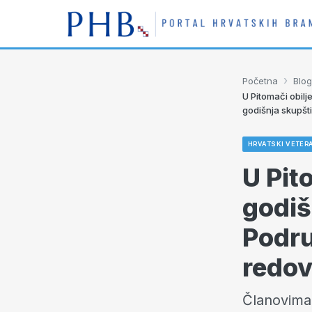
›
Početna
Blog
U Pitomači obil
godišnja skupšt
HRVATSKI VETERA
U Pit
godiš
Podru
redov
Članovima 