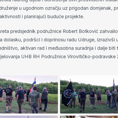
i druženje u ugodnom ozračju uz prigodan domjenak, pri
aktivnosti i planirajući buduće projekte.
sreta predsjednik podružnice Robert Botković zahvalio
 dolasku, podršci i doprinosu radu Udruge, izrazivši 
dništvo, aktivan rad i međusobna suradnja i dalje biti 
jelovanja UHB RH Podružnice Virovitičko-podravske ž