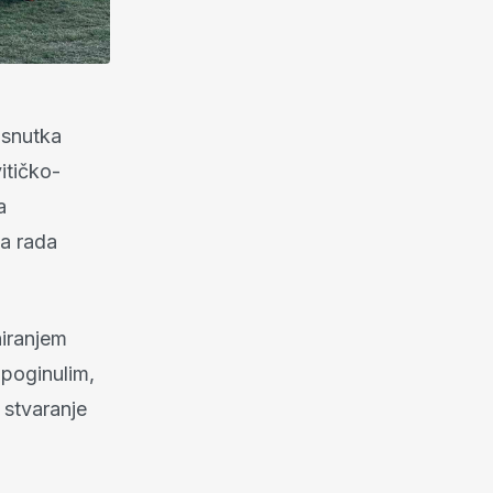
osnutka
itičko-
a
ma rada
niranjem
poginulim,
u stvaranje