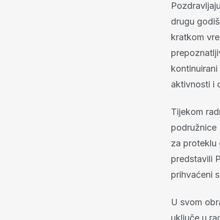
Pozdravljaju
drugu godiš
kratkom vr
prepoznatlji
kontinuirani
aktivnosti i
Tijekom radn
podružnice 
za proteklu 
predstavili 
prihvaćeni 
U svom obra
uključe u ra