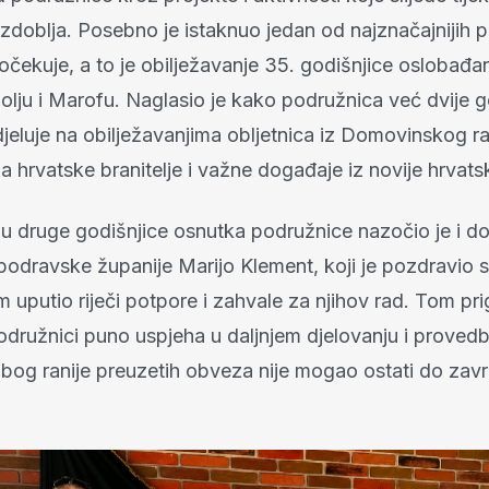
doblja. Posebno je istaknuo jedan od najznačajnijih p
čekuje, a to je obilježavanje 35. godišnjice oslobađan
lju i Marofu. Naglasio je kako podružnica već dvije 
jeluje na obilježavanjima obljetnica iz Domovinskog ra
hrvatske branitelje i važne događaje iz novije hrvatsk
ju druge godišnjice osnutka podružnice nazočio je i 
podravske županije Marijo Klement, koji je pozdravio s
m uputio riječi potpore i zahvale za njihov rad. Tom p
odružnici puno uspjeha u daljnjem djelovanju i provedbi
 Zbog ranije preuzetih obveza nije mogao ostati do zav