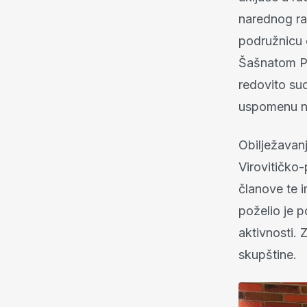
narednog raz
podružnicu o
Šašnatom Po
redovito sud
uspomenu na 
Obilježavan
Virovitičko-
članove te i
poželio je p
aktivnosti.
skupštine.