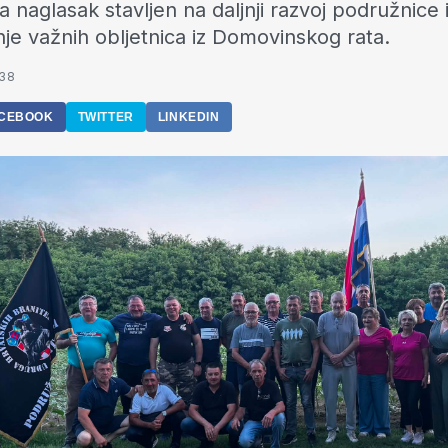
a naglasak stavljen na daljnji razvoj podružnice 
nje važnih obljetnica iz Domovinskog rata.
:38
CEBOOK
TWITTER
LINKEDIN