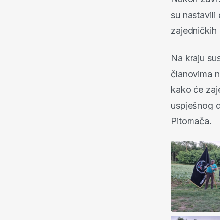
su nastavil
zajedničkih 
Na kraju su
članovima na
kako će zaje
uspješnog d
Pitomača.