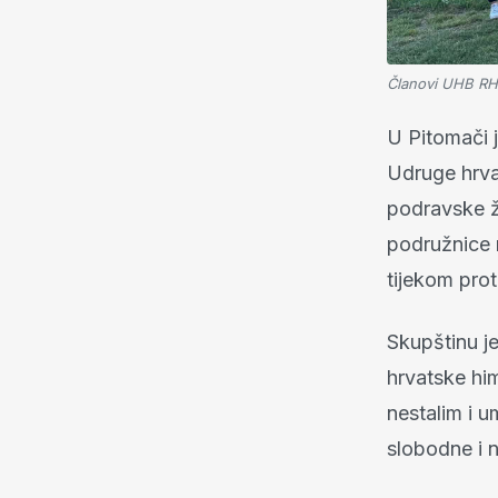
Članovi UHB RH
U Pitomači 
Udruge hrva
podravske ž
podružnice n
tijekom pro
Skupštinu j
hrvatske hi
nestalim i u
slobodne i 