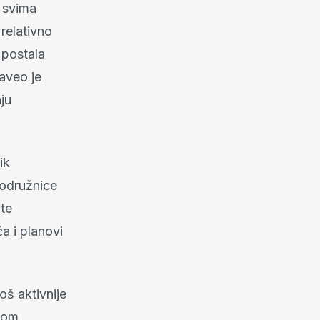
e svima
relativno
postala
naveo je
ju
ik
podružnice
 te
ća i planovi
š aktivnije
ekom