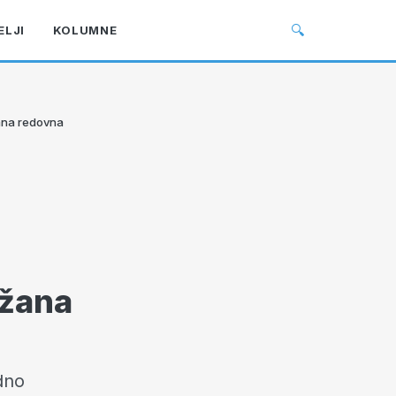
🔍
ELJI
KOLUMNE
žana redovna
ržana
dno