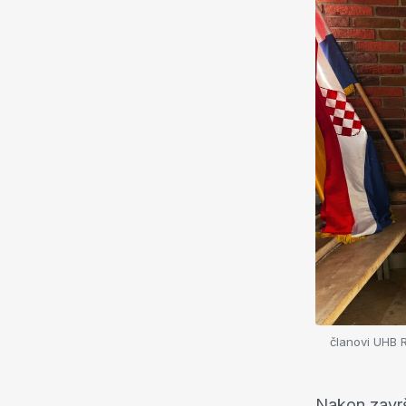
članovi UHB 
Nakon završ