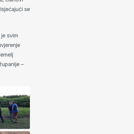
sjećajući se
 je svim
uvjerenje
temelj
upanije –