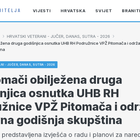
VIJESTI
HRVATSKA
SVIJET
BRANIT
›
›
HRVATSKI VETERANI - JUČER, DANAS, SUTRA - 2026
ježena druga godišnjica osnutka UHB RH Podružnice VPŽ Pitomača i odr
ina
NI - JUČER, DANAS, SUTRA - 2026
omači obilježena druga
njica osnutka UHB RH
žnice VPŽ Pitomača i od
na godišnja skupština
predstavljena izvješća o radu i planovi za nare