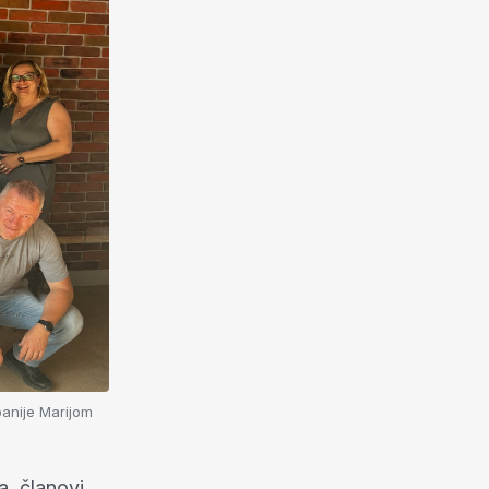
anije Marijom
a, članovi