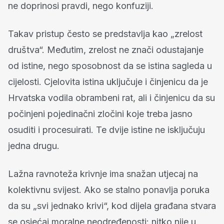
ne doprinosi pravdi, nego konfuziji.
Takav pristup često se predstavlja kao „zrelost
društva“. Međutim, zrelost ne znači odustajanje
od istine, nego sposobnost da se istina sagleda u
cijelosti. Cjelovita istina uključuje i činjenicu da je
Hrvatska vodila obrambeni rat, ali i činjenicu da su
počinjeni pojedinačni zločini koje treba jasno
osuditi i procesuirati. Te dvije istine ne isključuju
jedna drugu.
Lažna ravnoteža krivnje ima snažan utjecaj na
kolektivnu svijest. Ako se stalno ponavlja poruka
da su „svi jednako krivi“, kod dijela građana stvara
se osjećaj moralne neodređenosti: nitko nije u