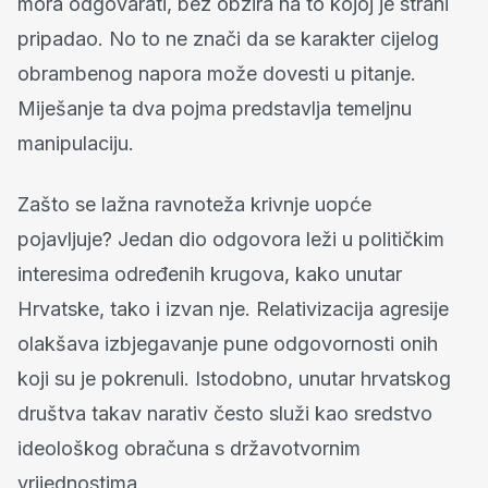
mora odgovarati, bez obzira na to kojoj je strani
pripadao. No to ne znači da se karakter cijelog
obrambenog napora može dovesti u pitanje.
Miješanje ta dva pojma predstavlja temeljnu
manipulaciju.
Zašto se lažna ravnoteža krivnje uopće
pojavljuje? Jedan dio odgovora leži u političkim
interesima određenih krugova, kako unutar
Hrvatske, tako i izvan nje. Relativizacija agresije
olakšava izbjegavanje pune odgovornosti onih
koji su je pokrenuli. Istodobno, unutar hrvatskog
društva takav narativ često služi kao sredstvo
ideološkog obračuna s državotvornim
vrijednostima.