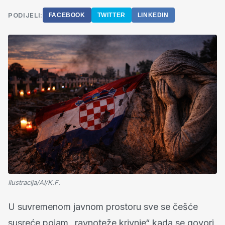
PODIJELI:
FACEBOOK
TWITTER
LINKEDIN
Ilustracija/AI/K.F.
U suvremenom javnom prostoru sve se češće
susreće pojam „ravnoteže krivnje“ kada se govori