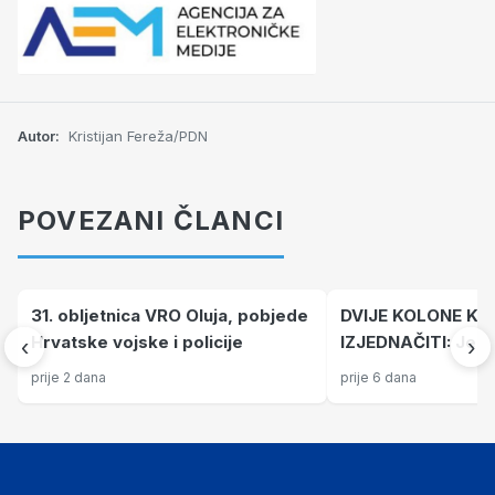
Autor:
Kristijan Fereža/PDN
POVEZANI ČLANCI
31. obljetnica VRO Oluja, pobjede
DVIJE KOLONE KO
Hrvatske vojske i policije
IZJEDNAČITI: Jedna 
‹
›
grada smrti, drug
prije 2 dana
prije 6 dana
paradržave